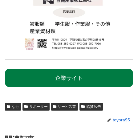
企業サイト
な行
サポーター
サービス業
協賛広告
toyora95