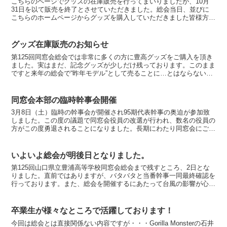
こちらのページでグッズの在庫販売を行ってまいりましたが、10月
31日を以て販売を終了とさせていただきました。総会当日、並びに
こちらのホームページからグッズを購入していただきました皆様方誠
にありがとうございました。もう来年の総会に向けて96期...
グッズ在庫販売のお知らせ
第125回同窓会総会では非常に多くの方に豊高グッズをご購入を頂き
ました。実はまだ、記念グッズが少しだけ残っております。このまま
ですと来年の総会で“昨年モデル”として売ることに…とはならないの
ですが・・・・グッズの中には本年限りのもの多数です...
同窓会本部の臨時幹事会開催
3月8日（土）臨時の幹事会が開催され95期代表幹事の奥迫が参加致
しました。この度の議題で同窓会役員の改選が行われ、数名の役員の
方がこの度勇退されることになりました。長期にわたり同窓会にご尽
力頂きましたことに深く感謝いたします。また同時に新た...
いよいよ総会が明後日となりました。
第125回山口県立豊浦高等学校同窓会総会まで残すところ、2日とな
りました。直前ではありますが、バタバタと当番幹事一同最終確認を
行っております。また、総会を開催するにあたって台風の影響が心配
されましたが、ここ下関には特に影響なくいつの間にか遠...
卒業生が様々なところで活躍しております！
今回は総会とは直接関係ない内容ですが・・・Gorilla Monsterの石井