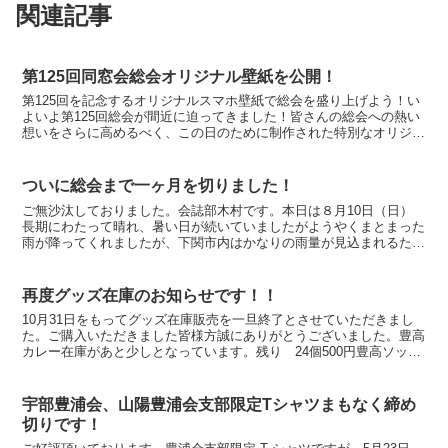
関連記事
第125回同窓会総会オリジナル壁紙を公開！
第125回を記念するオリジナルスマホ壁紙で総会を盛り上げよう！い
よいよ第125回総会が間近に迫ってきました！皆さんの総会への熱い
想いをさらに高めるべく、この日のために制作された特別なオリジナ
ルスマホ壁紙を4パターン本日は公開します！第２弾は...
ついに総会まで一ヶ月を切りました！
ご無沙汰しておりました。会誌部木村です。本日は８月10日（日）
長期にわたって晴れ、暑い日が続いていましたがようやくまとまった
雨が降ってくれましたが、下関市内はかなりの雨量が見込まれるため
ているため災害等が起こらないことを願っております。連休...
再度グッズ在庫のお知らせです！！
10月31日をもってグッズ在庫販売を一旦終了とさせていただきまし
た。ご購入いただきました皆様方誠にありがとうございました。豊高
カレー在庫があと少しとなっています。残り 24個500円豊高ソック
ス小さめサイズが多数残っています。デザインなどが...
宇部豊浦会、山陽豊浦会支部限定Tシャツまもなく締め
切りです！