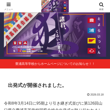
第125回山口県立豊浦高等学校同窓会総会 会報Vol.63
メニュー
検索
豊浦高等学校からホームページについてのお知らせ！！
出発式が開催されました。
2026.03.18
令和8年3月14日に95期より引き継ぎ式並びに第126回山