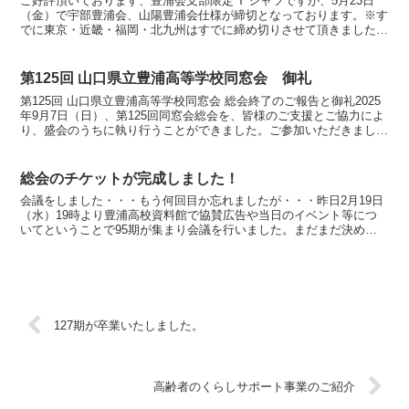
ご好評頂いております、豊浦会支部限定 T シャツですが、5月23日
（金）で宇部豊浦会、山陽豊浦会仕様が締切となっております。※す
でに東京・近畿・福岡・北九州はすでに締め切りさせて頂きました。
支部限定 T シャツの購入を希望される方は、以下の...
第125回 山口県立豊浦高等学校同窓会 御礼
第125回 山口県立豊浦高等学校同窓会 総会終了のご報告と御礼2025
年9月7日（日）、第125回同窓会総会を、皆様のご支援とご協力によ
り、盛会のうちに執り行うことができました。ご参加いただきました
皆様、ならびに準備・運営にご尽力いただきま...
総会のチケットが完成しました！
会議をしました・・・もう何回目か忘れましたが・・・昨日2月19日
（水）19時より豊浦高校資料館で協賛広告や当日のイベント等につ
いてということで95期が集まり会議を行いました。まだまだ決めな
ければならないこともたくさんありますが、奥迫代表を中...
127期が卒業いたしました。
高齢者のくらしサポート事業のご紹介