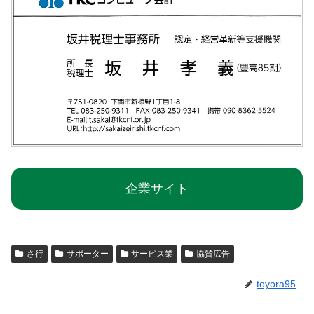
企業サイト
さ行
サポーター
サービス業
協賛広告
toyora95