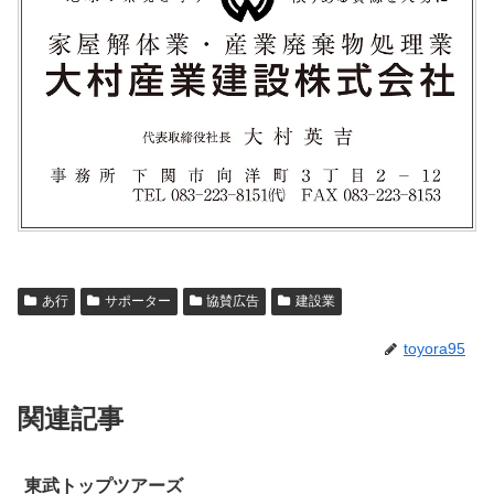
あ行
サポーター
協賛広告
建設業
toyora95
関連記事
東武トップツアーズ