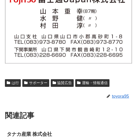
は行
サポーター
協賛広告
運輸・情報通信
toyora95
関連記事
タナカ産業 株式会社