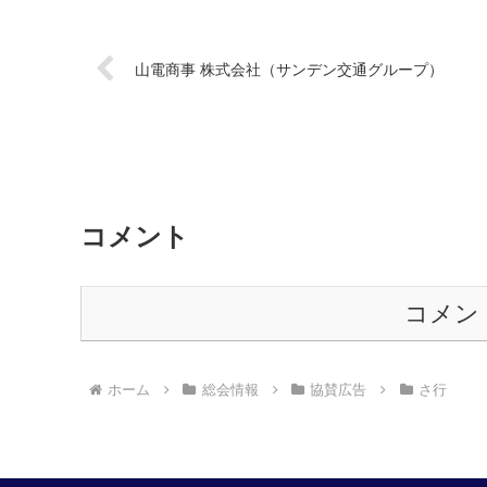
山電商事 株式会社（サンデン交通グループ）
コメント
コメン
ホーム
総会情報
協賛広告
さ行