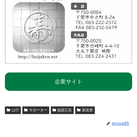
企業サイト
は行
サポーター
協賛広告
製造業
toyora95