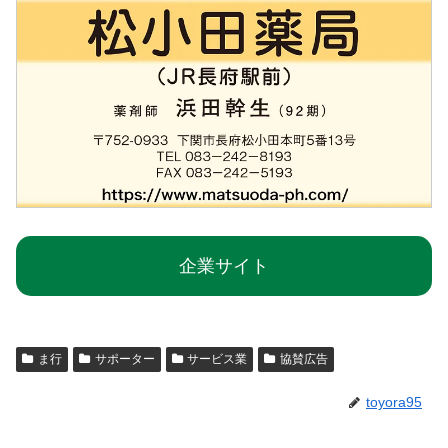
企業サイト
ま行
サポーター
サービス業
協賛広告
toyora95