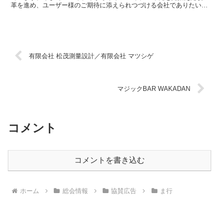
革を進め、ユーザー様のご期待に添えられつづける会社でありたいで
す。電話をかける企業サイト株式会社 遠山住所：下...
有限会社 松茂測量設計／有限会社 マツシゲ
マジックBAR WAKADAN
コメント
コメントを書き込む
ホーム
総会情報
協賛広告
ま行