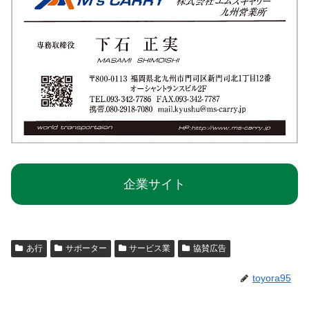
企業サイト
あ行
サポーター
サービス業
協賛広告
toyora95