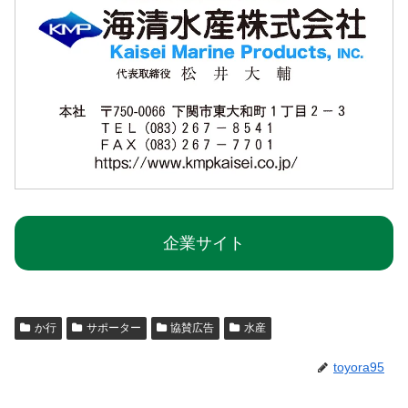
企業サイト
か行
サポーター
協賛広告
水産
toyora95