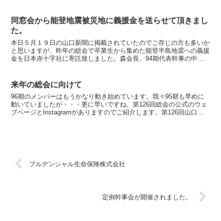
☺️そしてさらに、今回はお得なサー...
同窓会から能登地震被災地に義援金を送らせて頂きまし
た。
本日５月１９日の山口新聞に掲載されていたのでご存じの方も多いか
と思いますが、昨年の総会で卒業生から集めた能登半島地震への義援
金を日本赤十字社に寄託致しました。森会長、94期代表幹事の中村
欽光様数名が市役所にて寄託式に参加致しました。ご協力頂...
来年の総会に向けて
96期のメンバーはもうかなり動き始めています。我々95期も早めに
動いていましたが・・・更に早いですね。第126回総会の公式のウェ
ブページとInstagramがありますのでご紹介します。第126回山口県
立豊浦高等学校同窓会総会WebページIn...
プルデンシャル生命保険株式会社
定例幹事会が開催されました。