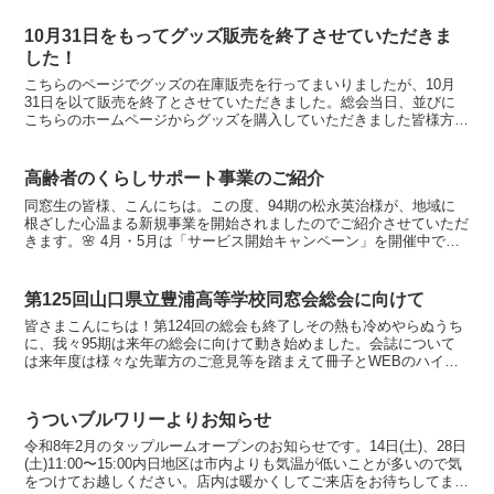
10月31日をもってグッズ販売を終了させていただきま
した！
こちらのページでグッズの在庫販売を行ってまいりましたが、10月
31日を以て販売を終了とさせていただきました。総会当日、並びに
こちらのホームページからグッズを購入していただきました皆様方誠
にありがとうございました。もう来年の総会に向けて96期...
高齢者のくらしサポート事業のご紹介
同窓生の皆様、こんにちは。この度、94期の松永英治様が、地域に
根ざした心温まる新規事業を開始されましたのでご紹介させていただ
きます。🌸 4月・5月は「サービス開始キャンペーン」を開催中です
🌸高齢者のくらしサポートひとりじゃない毎日を、そっ...
第125回山口県立豊浦高等学校同窓会総会に向けて
皆さまこんにちは！第124回の総会も終了しその熱も冷めやらぬうち
に、我々95期は来年の総会に向けて動き始めました。会誌について
は来年度は様々な先輩方のご意見等を踏まえて冊子とWEBのハイブ
リッド方式で運用すると決定いたしました。豊浦一心 諸...
うついブルワリーよりお知らせ
令和8年2月のタップルームオープンのお知らせです。14日(土)、28日
(土)11:00〜15:00内日地区は市内よりも気温が低いことが多いので気
をつけてお越しください。店内は暖かくしてご来店をお待ちしてます