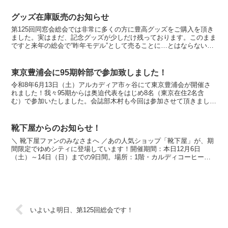
グッズ在庫販売のお知らせ
第125回同窓会総会では非常に多くの方に豊高グッズをご購入を頂き
ました。実はまだ、記念グッズが少しだけ残っております。このまま
ですと来年の総会で“昨年モデル”として売ることに…とはならないの
ですが・・・・グッズの中には本年限りのもの多数です...
東京豊浦会に95期幹部で参加致しました！
令和8年6月13日（土）アルカディア市ヶ谷にて東京豊浦会が開催さ
れました！我々95期からは奥迫代表をはじめ8名（東京在住2名含
む）で参加いたしました。会誌部木村も今回は参加させて頂きまし
た。グッズもかなり買っていただけたようでしたが、昨年の...
靴下屋からのお知らせ！
＼ 靴下屋ファンのみなさまへ ／あの人気ショップ「靴下屋」が、期
間限定でゆめシティに登場しています！開催期間：本日12月6日
（土）～14日（日）までの9日間。場所：1階・カルディコーヒーフ
ァーム横の特設会場です。冬の新作から定番アイテムまで...
いよいよ明日、第125回総会です！