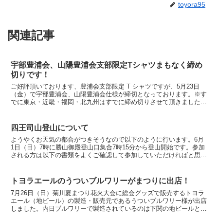
toyora95
関連記事
宇部豊浦会、山陽豊浦会支部限定Tシャツまもなく締め
切りです！
ご好評頂いております、豊浦会支部限定 T シャツですが、5月23日
（金）で宇部豊浦会、山陽豊浦会仕様が締切となっております。※す
でに東京・近畿・福岡・北九州はすでに締め切りさせて頂きました。
支部限定 T シャツの購入を希望される方は、以下の...
四王司山登山について
ようやくお天気の都合がつきそうなので以下のように行います。6月
1日（日）7時に勝山御殿登山口集合7時15分から登山開始です。参加
される方は以下の書類をよくご確認して参加していただければと思い
ます。当日のお天気を見ると雨具は大丈夫そうですが、...
トヨラエールのうついブルワリーがまつりに出店！
7月26日（日）菊川夏まつり花火大会に総会グッズで販売するトヨラ
エール（地ビール）の製造・販売元であるうついブルワリー様が出店
しました。内日ブルワリーで製造されているのは下関の地ビールとし
て徐々に認知度があがってきているVACAN CRAF...