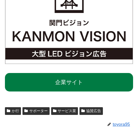
企業サイト
か行
サポーター
サービス業
協賛広告
toyora95