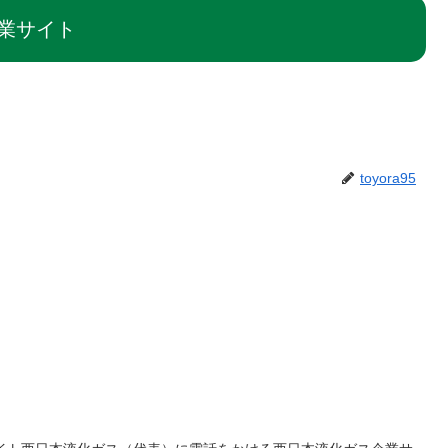
業サイト
toyora95