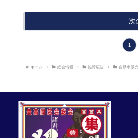
次
1
ホーム
総会情報
協賛広告
自動車販